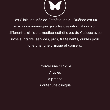
Les
Clin
iques
Mé
d
ico
-
Est
h
ét
iques
du
Qué
bec
est
un
magazine
numérique qui
off
re
des
inform
ations
sur
diff
é
rent
es
clin
iques
m
é
d
ico
-
est
h
ét
iques
du
Qué
bec
avec
infos sur tarifs, services, pros, traitements, guides pour
chercher une clinique et conseils.
Trouver une clinique
Articles
À propos
Ajouter une clinique