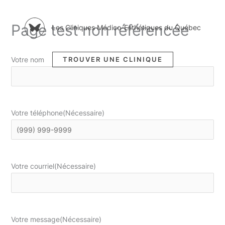
Aller
Page test non référencée
Les Cliniques Médico-Esthétiques du Québec
au
contenu
TROUVER UNE CLINIQUE
Votre nom
Votre téléphone
(Nécessaire)
Votre courriel
(Nécessaire)
Votre message
(Nécessaire)