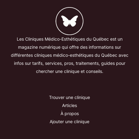
Les
Clin
iques
Mé
d
ico
-
Est
h
ét
iques
du
Qué
bec
est
un
magazine
numérique qui
off
re
des
inform
ations
sur
diff
é
rent
es
clin
iques
m
é
d
ico
-
est
h
ét
iques
du
Qué
bec
avec
infos sur tarifs, services, pros, traitements, guides pour
chercher une clinique et conseils.
Trouver une clinique
Articles
À propos
Ajouter une clinique